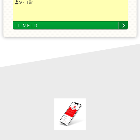
9
-
11
år
TILMELD