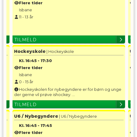
Flere tider
F
Isbane
I
11
-
13
år
1
TILMELD
TI
Hockeyskole
U1
| Hockeyskole
Kl.
16:45
-
17:30
K
Flere tider
F
Isbane
I
0
-
15
år
1
Hockeyskolen for nybegyndere er for børn og unge
der gerne vil prøve ishockey. ...
TILMELD
TI
U6 / Nybegyndere
U1
| U6 / Nybegyndere
Kl.
16:45
-
17:45
K
Flere tider
F