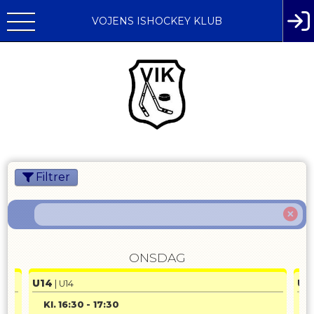
VOJENS ISHOCKEY KLUB
Filtrer
ONSDAG
U14
U1
| U14
Kl.
16:30
-
17:30
K