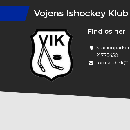
Vojens Ishockey Klub
Find os her
Stadionparken 
21775450
formand.vik@