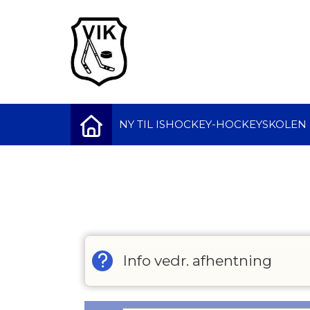
NY TIL ISHOCKEY-HOCKEYSKOLEN
Vis alle
Info vedr. afhentning