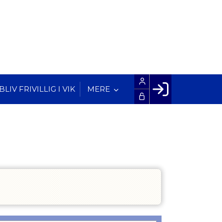
BLIV FRIVILLIG I VIK
MERE
Facebook login
Husk mig
Glemt password
Opret profil
LOG IND