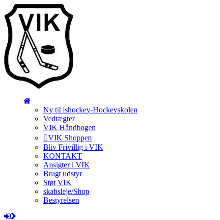
Ny til ishockey-Hockeyskolen
Vedtægter
VIK Håndbogen
VIK Shoppen
Bliv Frivillig i VIK
KONTAKT
Ansigter i VIK
Brugt udstyr
Støt VIK
skabsleje/Shop
Bestyrelsen