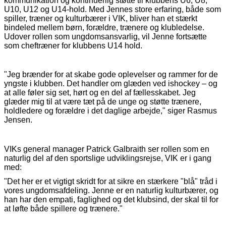
kommunikation og kontinuerlig støtte til klubbens U6, U8,
U10, U12 og U14-hold. Med Jennes store erfaring, både som
spiller, træner og kulturbærer i VIK, bliver han et stærkt
bindeled mellem børn, forældre, trænere og klubledelse.
Udover rollen som ungdomsansvarlig, vil Jenne fortsætte
som cheftræner for klubbens U14 hold.
"Jeg brænder for at skabe gode oplevelser og rammer for de
yngste i klubben. Det handler om glæden ved ishockey – og
at alle føler sig set, hørt og en del af fællesskabet. Jeg
glæder mig til at være tæt på de unge og støtte trænere,
holdledere og forældre i det daglige arbejde," siger Rasmus
Jensen.
VIKs general manager Patrick Galbraith ser rollen som en
naturlig del af den sportslige udviklingsrejse, VIK er i gang
med:
"Det her er et vigtigt skridt for at sikre en stærkere "blå" tråd i
vores ungdomsafdeling. Jenne er en naturlig kulturbærer, og
han har den empati, faglighed og det klubsind, der skal til for
at løfte både spillere og trænere."