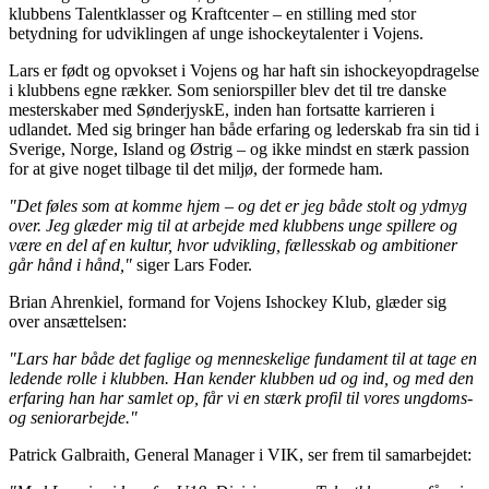
klubbens Talentklasser og Kraftcenter – en stilling med stor
betydning for udviklingen af unge ishockeytalenter i Vojens.
Lars er født og opvokset i Vojens og har haft sin ishockeyopdragelse
i klubbens egne rækker. Som seniorspiller blev det til tre danske
mesterskaber med SønderjyskE, inden han fortsatte karrieren i
udlandet. Med sig bringer han både erfaring og lederskab fra sin tid i
Sverige, Norge, Island og Østrig – og ikke mindst en stærk passion
for at give noget tilbage til det miljø, der formede ham.
"Det føles som at komme hjem – og det er jeg både stolt og ydmyg
over. Jeg glæder mig til at arbejde med klubbens unge spillere og
være en del af en kultur, hvor udvikling, fællesskab og ambitioner
går hånd i hånd,"
siger Lars Foder.
Brian Ahrenkiel, formand for Vojens Ishockey Klub, glæder sig
over ansættelsen:
"Lars har både det faglige og menneskelige fundament til at tage en
ledende rolle i klubben. Han kender klubben ud og ind, og med den
erfaring han har samlet op, får vi en stærk profil til vores ungdoms-
og seniorarbejde."
Patrick Galbraith, General Manager i VIK, ser frem til samarbejdet: