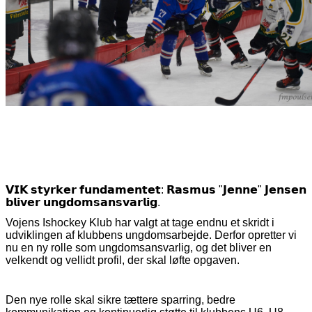
𝗩𝗜𝗞
𝘀𝘁𝘆𝗿𝗸𝗲𝗿
𝗳𝘂𝗻𝗱𝗮𝗺𝗲𝗻𝘁𝗲𝘁
:
𝗥𝗮𝘀𝗺𝘂𝘀
"
𝗝𝗲𝗻𝗻𝗲
"
𝗝𝗲𝗻𝘀𝗲𝗻
𝗯𝗹𝗶𝘃𝗲𝗿
𝘂𝗻𝗴𝗱𝗼𝗺𝘀𝗮𝗻𝘀𝘃𝗮𝗿𝗹𝗶𝗴
.
Vojens Ishockey Klub har valgt at tage endnu et skridt i
udviklingen af klubbens ungdomsarbejde. Derfor opretter vi
nu en ny rolle som ungdomsansvarlig, og det bliver en
velkendt og vellidt profil, der skal løfte opgaven.
Den nye rolle skal sikre tættere sparring, bedre