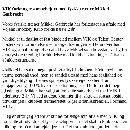
VIK forlænger samarbejdet med fysisk træner Mikkel
Garbrecht
Vores fysiske træner Mikkel Garbrecht har forlænget sin aftale med
Vojens Ishockey Klub for de næste 2 år.
Mikkel er til dagligt et fast bindeled mellem VIK og Talent Center
Haderslev i forbindelse med morgentræningerne. Derudover har
VIK også haft fornøjelsen af at have Mikkel som hovedansvarlig for
den fysiske træning i forbindelse med klubbens træninger på tværs
af aldersgrupperne.
- Mikkel har sat et meget positivt aftryk i klubben. Både med hans
varme personlighed, men så sandelig også med hans faglighed og
grundige tilgang til vores spilleres fysiske egenskaber. Han
engagerer sig 100 % hver eneste træningspas. Derfor er det meget
glædeligt at Mikkel har valgt at fortsætte samarbejdet med VIK i
yderligere 2 år. Vi ved at dette kommer til at sikre en fortsat positiv
udviklingen i klubben fremadrettet. Siger Brian Ahrenkiel, Formand
VIK.
- Jeg er utroligt glad for at kunne forlænge min aftale med VIK, og
fortsætte at udvikle det fysiske setup vi har fået skabt i klubben. Den
tillid og tro på mit arbejde, jeg har fået fra klubben, gør det til den