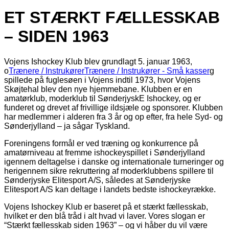
ET STÆRKT FÆLLESSKAB
– SIDEN 1963
Vojens Ishockey Klub blev grundlagt 5. januar 1963,
o
Trænere / Instrukører
Trænere / Instrukører - Små kasser
g
spillede på fuglesøen i Vojens indtil 1973, hvor Vojens
Skøjtehal blev den nye hjemmebane. Klubben er en
amatørklub, moderklub til SønderjyskE Ishockey, og er
funderet og drevet af frivillige ildsjæle og sponsorer. Klubben
har medlemmer i alderen fra 3 år og op efter, fra hele Syd- og
Sønderjylland – ja sågar Tyskland.
Foreningens formål er ved træning og konkurrence på
amatørniveau at fremme ishockeyspillet i Sønderjylland
igennem deltagelse i danske og internationale turneringer og
herigennem sikre rekruttering af moderklubbens spillere til
Sønderjyske Elitesport A/S, således at Sønderjyske
Elitesport A/S kan deltage i landets bedste ishockeyrække.
Vojens Ishockey Klub er baseret på et stærkt fællesskab,
hvilket er den blå tråd i alt hvad vi laver. Vores slogan er
“Stærkt fællesskab siden 1963” – og vi håber du vil være